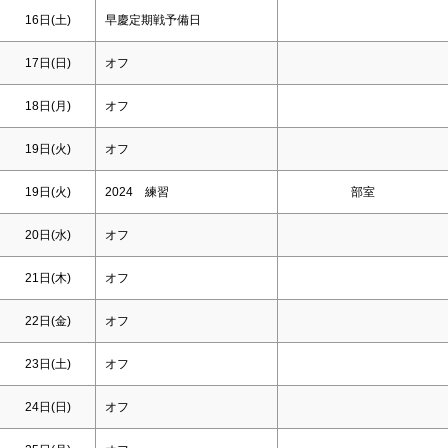
16日(
土
)
早慶定期戦予備日
17日(
日
)
オフ
18日(月)
オフ
19日(火)
オフ
19日(火)
2024 練習
部室
20日(水)
オフ
21日(木)
オフ
22日(金)
オフ
23日(
土
)
オフ
24日(
日
)
オフ