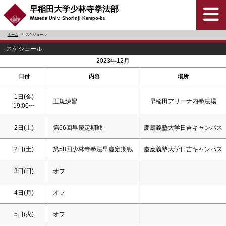
早稲田大学少林寺拳法部
Waseda Univ. Shorinji Kempo-bu
ホーム
スケジュール
スケジュール
<
>
2023年12月
日付
内容
場所
1日(金)
正規練習
早稲田アリーナ内拳法場
19:00〜
2日(
土
)
第66回早慶定期戦
慶應義塾大学日吉キャンパス
2日(
土
)
第58回少林寺拳法早慶定期戦
慶應義塾大学日吉キャンパス
3日(
日
)
オフ
4日(月)
オフ
5日(火)
オフ