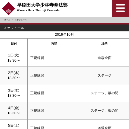
早稲田大学少林寺拳法部
Waseda Univ. Shorinji Kempo-bu
ホーム
スケジュール
スケジュール
<
>
2019年10月
日付
内容
場所
1日(火)
正規練習
道場全面
18:30〜
2日(水)
正規練習
ステージ
18:30〜
3日(木)
正規練習
ステージ、板の間
18:30〜
4日(金)
正規練習
ステージ、板の間
18:30〜
5日(
土
)
正規練習
道場全面