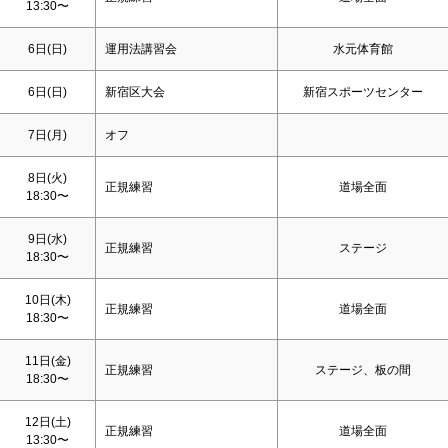
13:30〜
6日(
日
)
運用法講習会
水元体育館
6日(
日
)
新宿区大会
新宿スポーツセンター
7日(月)
オフ
8日(火)
正規練習
道場全面
18:30〜
9日(水)
正規練習
ステージ
18:30〜
10日(木)
正規練習
道場全面
18:30〜
11日(金)
正規練習
ステージ、板の間
18:30〜
12日(
土
)
正規練習
道場全面
13:30〜