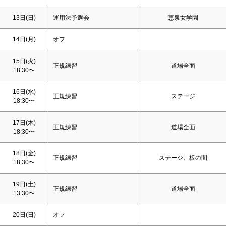
13日(
日
)
運用法予選会
恵泉女学園
14日(月)
オフ
15日(火)
正規練習
道場全面
18:30〜
16日(水)
正規練習
ステージ
18:30〜
17日(木)
正規練習
道場全面
18:30〜
18日(金)
正規練習
ステージ、板の間
18:30〜
19日(
土
)
正規練習
道場全面
13:30〜
20日(
日
)
オフ