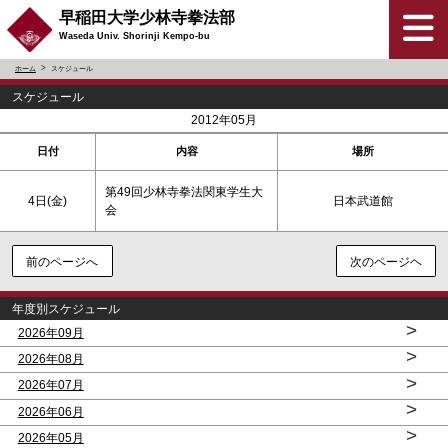
早稲田大学少林寺拳法部
Waseda Univ. Shorinji Kempo-bu
ホーム
スケジュール
スケジュール
<
>
2012年05月
日付
内容
場所
第49回少林寺拳法関東学生大
4日(金)
日本武道館
会
前のページへ
次のページヘ
年度別スケジュール
>
2026年09月
>
2026年08月
>
2026年07月
>
2026年06月
>
2026年05月