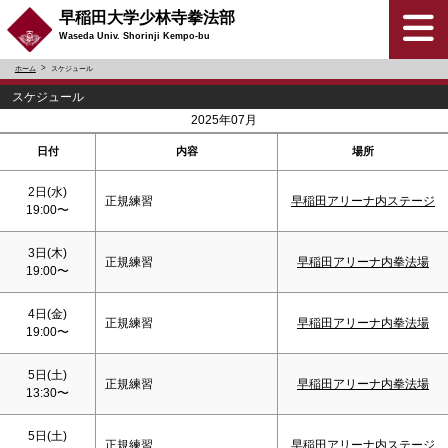
早稲田大学少林寺拳法部
Waseda Univ. Shorinji Kempo-bu
ホーム
スケジュール
スケジュール
<
>
2025年07月
日付
内容
場所
2日(水)
正規練習
早稲田アリーナ内ステージ
19:00〜
3日(木)
正規練習
早稲田アリーナ内拳法場
19:00〜
4日(金)
正規練習
早稲田アリーナ内拳法場
19:00〜
5日(
土
)
正規練習
早稲田アリーナ内拳法場
13:30〜
5日(
土
)
正規練習
早稲田アリーナ内ステージ