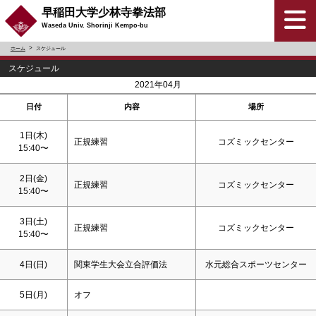
早稲田大学少林寺拳法部
Waseda Univ. Shorinji Kempo-bu
ホーム
スケジュール
スケジュール
<
>
2021年04月
日付
内容
場所
1日(木)
正規練習
コズミックセンター
15:40〜
2日(金)
正規練習
コズミックセンター
15:40〜
3日(
土
)
正規練習
コズミックセンター
15:40〜
4日(
日
)
関東学生大会立合評価法
水元総合スポーツセンター
5日(月)
オフ