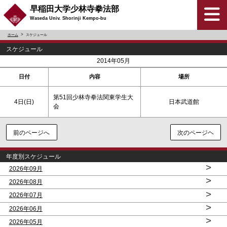
早稲田大学少林寺拳法部
Waseda Univ. Shorinji Kempo-bu
ホーム
スケジュール
スケジュール
<
>
2014年05月
日付
内容
場所
第51回少林寺拳法関東学生大
4日(
日
)
日本武道館
会
前のページへ
次のページヘ
年度別スケジュール
>
2026年09月
>
2026年08月
>
2026年07月
>
2026年06月
>
2026年05月