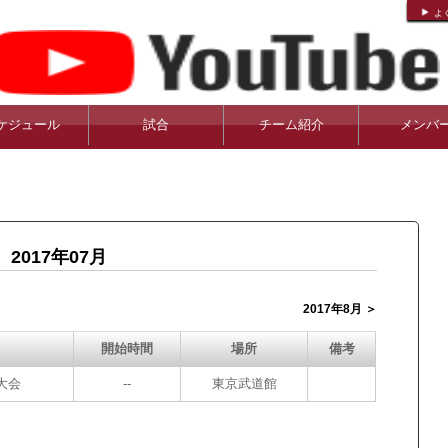
よ
ケジュール
試合
チーム紹介
メンバ
2017年07月
2017年8月 ＞
開始時間
場所
備考
大会
--
東京武道館