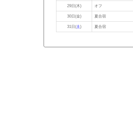
29日(木)
オフ
30日(金)
夏合宿
31日(
土
)
夏合宿