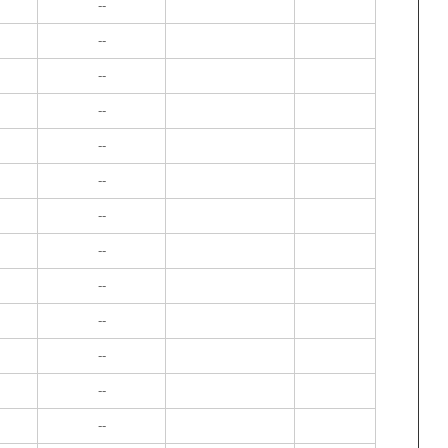
--
--
--
--
--
--
--
--
--
--
--
--
--