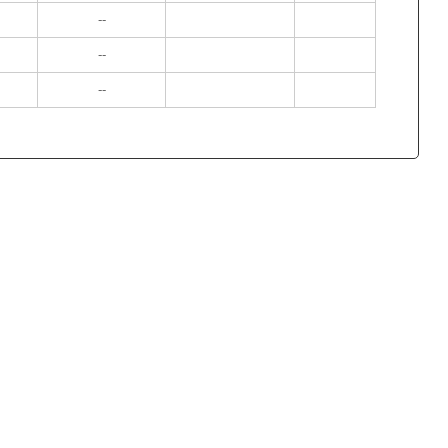
--
--
--