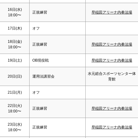
16日(水)
正規練習
早稲田アリーナ内拳法場
18:00〜
17日(木)
オフ
18日(金)
正規練習
早稲田アリーナ内拳法場
18:00〜
19日(
土
)
OB現役戦
早稲田アリーナ内拳法場
水元総合スポーツセンター体
20日(
日
)
運用法講習会
育館
21日(月)
オフ
22日(火)
正規練習
早稲田アリーナ内拳法場
18:00〜
23日(水)
正規練習
早稲田アリーナ内拳法場
18:00〜