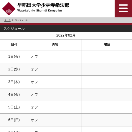
早稲田大学少林寺拳法部
Waseda Univ. Shorinji Kempo-bu
ホーム
スケジュール
スケジュール
<
>
2022年02月
日付
内容
場所
1日(火)
オフ
2日(水)
オフ
3日(木)
オフ
4日(金)
オフ
5日(
土
)
オフ
6日(
日
)
オフ