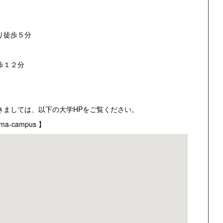
り徒歩５分
歩１２分
きましては、以下の大学HPをご覧ください。
yama-campus
】