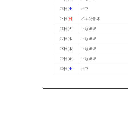
23日(
土
)
オフ
24日(
日
)
杉本記念杯
26日(火)
正規練習
27日(水)
正規練習
28日(木)
正規練習
29日(金)
正規練習
30日(
土
)
オフ