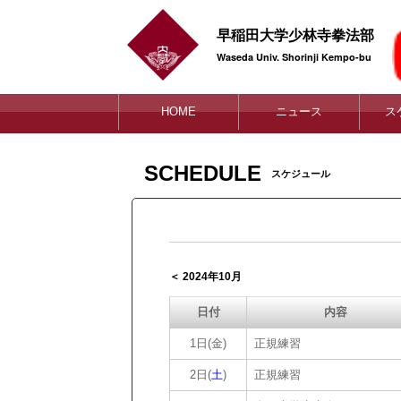
早稲田大学少林寺拳法部
Waseda Univ. Shorinji Kempo-bu
HOME
ニュース
ス
SCHEDULE
スケジュール
＜ 2024年10月
日付
内容
1日(金)
正規練習
2日(
土
)
正規練習