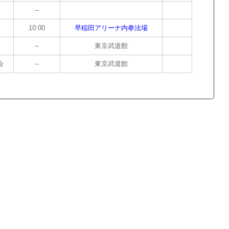
--
10:00
早稲田アリーナ内拳法場
--
東京武道館
会
--
東京武道館