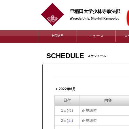
早稲田大学少林寺拳法部
Waseda Univ. Shorinji Kempo-bu
HOME
ニュース
ス
SCHEDULE
スケジュール
＜ 2022年6月
日付
内容
1日(金)
正規練習
2日(
土
)
正規練習